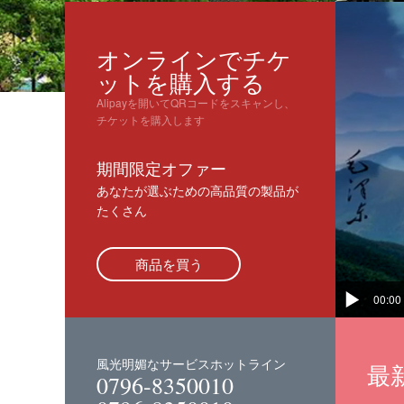
オンラインでチケ
ットを購入する
Alipayを開いてQRコードをスキャンし、
チケットを購入します
期間限定オファー
あなたが選ぶための高品質の製品が
たくさん
商品を買う
00:00
風光明媚なサービスホットライン
最
0796-8350010