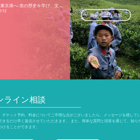
「赤い東京港へ-党の歴史を学び、文化旅行を促進する」：東京港の赤い物語：ジンタオピットアーモリーの起業家精神
2/12
風光明媚な風景
ンライン相談
、チケット予約、料金についてご不明な点がございましたら、メッセージを残して
できるだけ早く返信させていただきます。 また、簡単な質問と回答を通じて、知り
つけることができます。