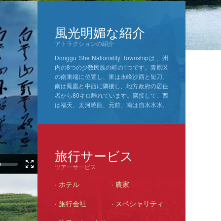
風光明媚な紹介
アトラクションの紹介
Donggu She Nationality Townshipは、州
内の8つの少数民族の町の1つです。青原区
の南東端に位置し、東は永峰沙西と短刀、
南は鳳凰と中西に隣接し、地方政府の居住
者から80キロ離れています。隣接して、西
は福天、太河暁龍、元前、南は自水水水、
北は永峰羅芳と国境を接している。 5つの
郡の交差点にある山岳地帯です。
Click
View>>
旅行サービス
ツアーサービス
· ホテル
· 農家
· 旅行会社
· スペシャリティ