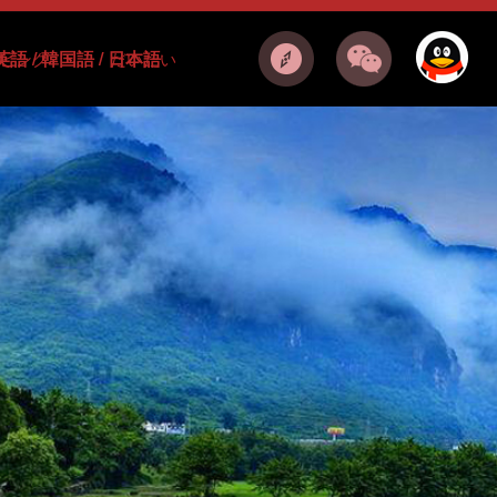
英語
/
韓国語
/
日本語
ピング
だいたい