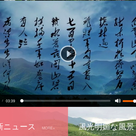
03:39
/
新ニュース
風光明媚な風景
MORE+
アトラクションシーナリー